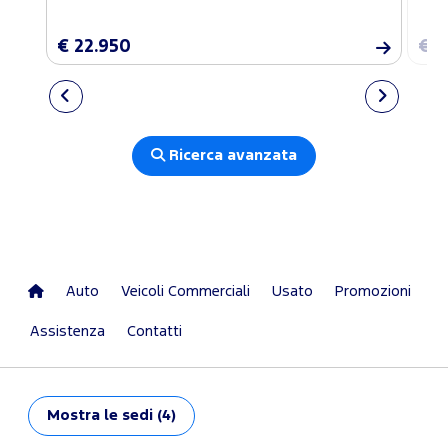
€ 22.950
€ 2
Ricerca avanzata
Auto
Veicoli Commerciali
Usato
Promozioni
Assistenza
Contatti
Mostra
le sedi (4)