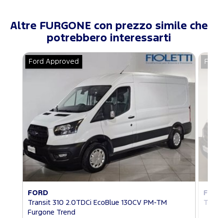
Altre FURGONE con prezzo simile che
potrebbero interessarti
Ford Approved
For
FORD
FO
Transit 310 2.0TDCi EcoBlue 130CV PM-TM
Tran
Furgone Trend