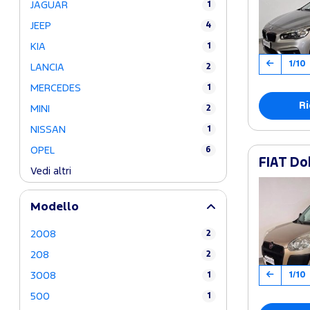
JAGUAR
1
JEEP
4
KIA
1
1/10
LANCIA
2
MERCEDES
1
Ri
MINI
2
NISSAN
1
OPEL
6
FIAT Do
Vedi altri
Modello
2008
2
208
2
1/10
3008
1
500
1