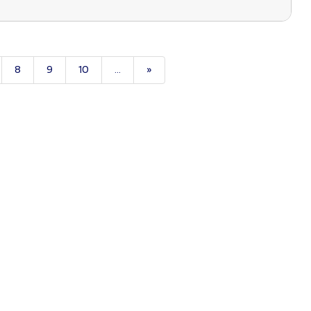
8
9
10
...
»