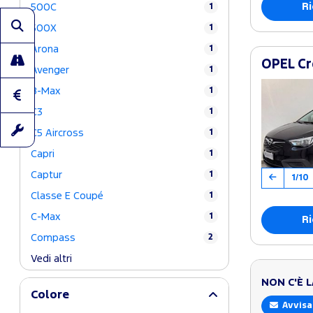
Ri
500C
1
500X
1
Arona
1
OPEL Cr
Avenger
1
B-Max
1
C3
1
C5 Aircross
1
Capri
1
Captur
1
1/10
Classe E Coupé
1
C-Max
1
Ri
Compass
2
Vedi altri
NON C'È 
Colore
Avvisa