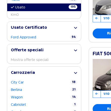
195
Usato
Km0
1/10
Usato Certificato
Ri
Ford Approved
94
Offerte speciali
FIAT 50
Mostra offerte speciali
Carrozzeria
City Car
18
Berlina
21
1/10
Wagon
14
Cabriolet
1
Ri