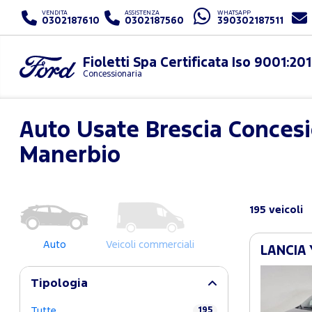
VENDITA
ASSISTENZA
WHATSAPP
0302187610
0302187560
390302187511
Concessionaria
Auto Usate Brescia Conces
Manerbio
195 veicoli
Auto
Veicoli commerciali
LANCIA 
Tipologia
Tutte
195