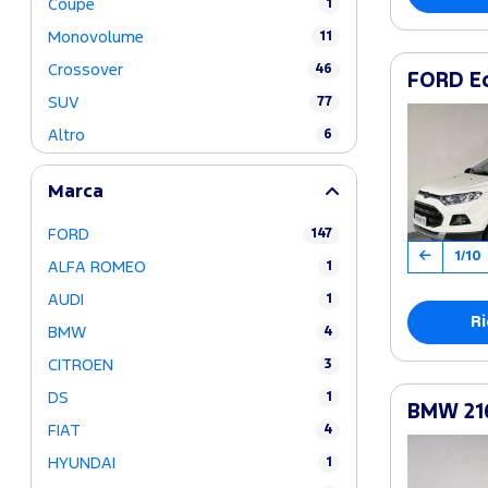
Coupé
1
Monovolume
11
Crossover
46
FORD Ec
SUV
77
Altro
6
Marca
FORD
147
1/10
ALFA ROMEO
1
AUDI
1
Ri
BMW
4
CITROEN
3
DS
1
BMW 216
FIAT
4
HYUNDAI
1