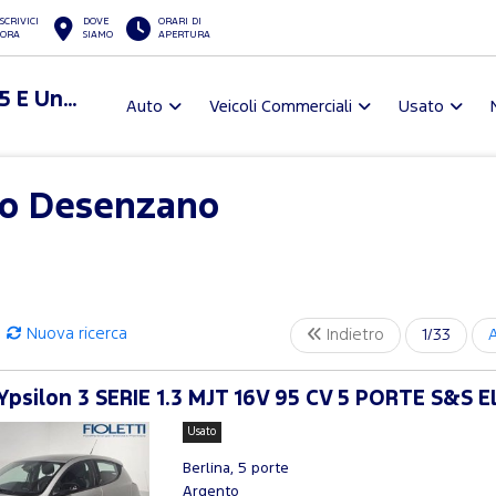
SCRIVICI
DOVE
ORARI DI
ORA
SIAMO
APERTURA
Fioletti Spa Certificata Iso 9001:2015 E Uni Pdr 125:2022
Auto
Veicoli Commerciali
Usato
io Desenzano
Nuova ricerca
Indietro
1/33
Ypsilon 3 SERIE 1.3 MJT 16V 95 CV 5 PORTE S&S 
Usato
Berlina, 5 porte
Argento