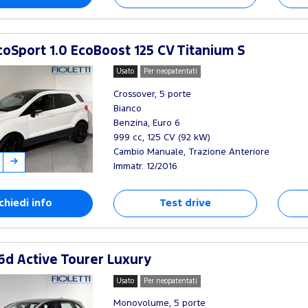
oSport 1.0 EcoBoost 125 CV Titanium S
Usato
Per neopatentati
Crossover, 5 porte
Bianco
Benzina, Euro 6
999 cc, 125 CV (92 kW)
Cambio Manuale, Trazione Anteriore
Immatr. 12/2016
chiedi info
Test drive
d Active Tourer Luxury
Usato
Per neopatentati
Monovolume, 5 porte