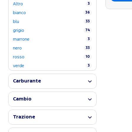
Altro
3
bianco
36
blu
33
grigio
74
marrone
3
nero
33
rosso
10
verde
3
Carburante
Cambio
Trazione