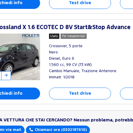
chiedi info
Test drive
ossland X 1.6 ECOTEC D 8V Start&Stop Advance
Usato
Per neopatentati
Crossover, 5 porte
Nero
Diesel, Euro 6
1.560 cc, 99 CV (73 kW)
Cambio Manuale, Trazione Anteriore
Immatr. 1/2018
chiedi info
Test drive
LA VETTURA CHE STAI CERCANDO?
Nessun problema, potrebbe
mi via mail
Chiamaci ora
(0302187610)