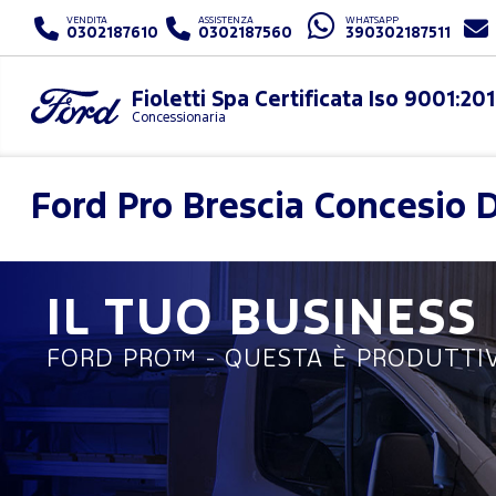
VENDITA
ASSISTENZA
WHATSAPP
0302187610
0302187560
390302187511
Concessionaria
Ford Pro
Brescia Concesio 
IL TUO BUSINESS
FORD PRO™ - QUESTA È PRODUTTIV