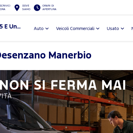
SCRIVICI
DOVE
ORARI DI
ORA
SIAMO
APERTURA
Fioletti Spa Certificata Iso 9001:2015 E Uni Pdr 125:2022
Auto
Veicoli Commerciali
Usato
Desenzano Manerbio
 NON SI FERMA MAI
ITÀ