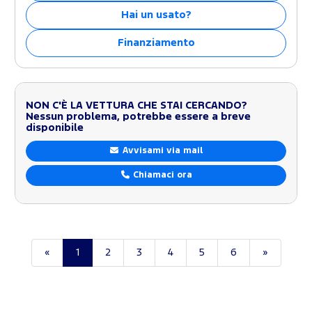
Hai un usato?
Finanziamento
NON C'È LA VETTURA CHE STAI CERCANDO?
Nessun problema, potrebbe essere a breve
disponibile
Avvisami via mail
Chiamaci ora
«
1
2
3
4
5
6
»