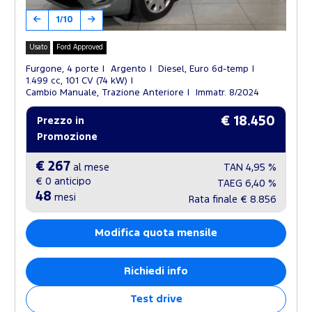
1/10
Usato
Ford Approved
Furgone, 4 porte
Argento
Diesel, Euro 6d-temp
1.499 cc, 101 CV (74 kW)
Cambio Manuale, Trazione Anteriore
Immatr. 8/2024
€ 18.450
Prezzo in
Promozione
€ 267
al mese
TAN
4,95 %
€ 0
anticipo
TAEG
6,40 %
48
mesi
Rata finale
€ 8.856
Modifica quota mensile
Richiedi info
Test drive