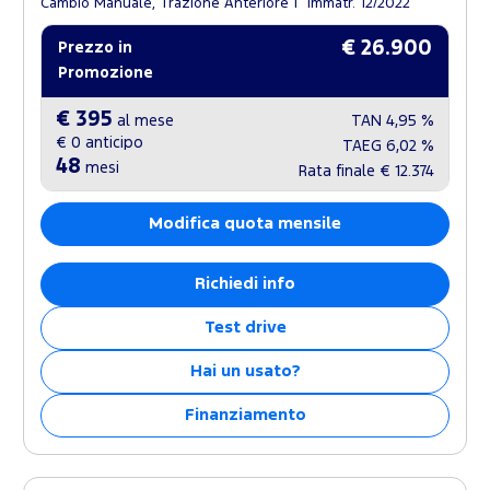
Cambio Manuale, Trazione Anteriore
Immatr. 12/2022
€ 26.900
Prezzo in
Promozione
€ 395
al mese
TAN
4,95 %
€ 0
anticipo
TAEG
6,02 %
48
mesi
Rata finale
€ 12.374
Modifica quota mensile
Richiedi info
Test drive
Hai un usato?
Finanziamento