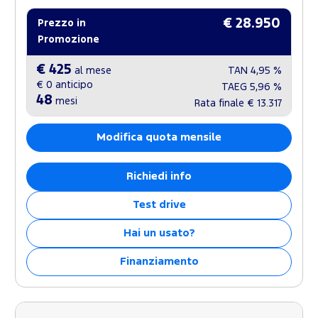
€ 28.950
Prezzo in
Promozione
€ 425
al mese
TAN
4,95 %
€ 0
anticipo
TAEG
5,96 %
48
mesi
Rata finale
€ 13.317
Modifica quota mensile
Richiedi info
Test drive
Hai un usato?
Finanziamento