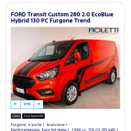
FORD Transit Custom 280 2.0 EcoBlue
Hybrid 130 PC Furgone Trend
1/10
Usato
Ford Approved
Furgone, 4 porte
Arancione
Elettrica/gasolio, Euro 6d-temp
1.996 cc, 129 CV (95 kW)