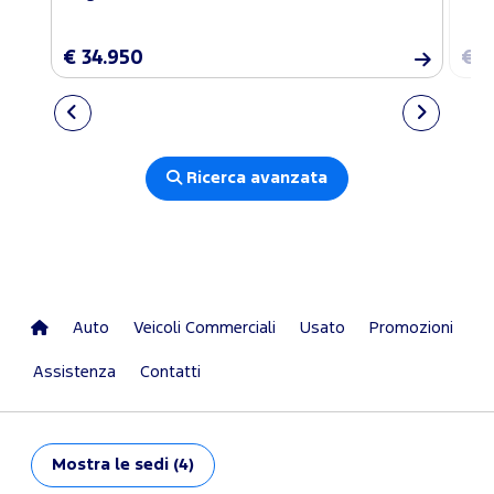
€ 34.950
€ 1
Ricerca avanzata
Auto
Veicoli Commerciali
Usato
Promozioni
Assistenza
Contatti
Mostra
le sedi (4)