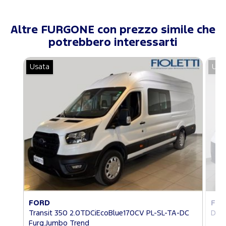
Altre FURGONE con prezzo simile che
potrebbero interessarti
Usata
Usa
FORD
FIA
Transit 350 2.0TDCiEcoBlue170CV PL-SL-TA-DC
Dobl
Furg.Jumbo Trend