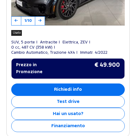
1/10
Usato
SUV, 5 porte
Antracite
Elettrica, ZEV
0 cc, 487 CV (358 kW)
Cambio Automatico, Trazione 4X4
Immatr. 4/2022
€ 49.900
Prezzo in
Promozione
Richiedi info
Test drive
Hai un usato?
Finanziamento