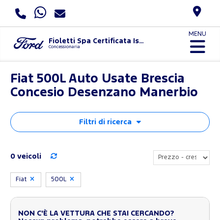
MENU
Fioletti Spa Certificata Iso 9001:2015 E Uni Pdr 125:2022
Concessionaria
Fiat 500L Auto Usate Brescia
Concesio Desenzano Manerbio
Filtri di ricerca
0 veicoli
Fiat
500L
NON C'È LA VETTURA CHE STAI CERCANDO?