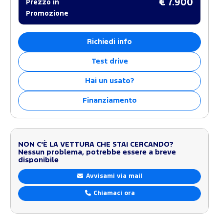
€ 7.900
Prezzo in
Promozione
Richiedi info
Test drive
Hai un usato?
Finanziamento
NON C'È LA VETTURA CHE STAI CERCANDO?
Nessun problema, potrebbe essere a breve
disponibile
Avvisami via mail
Chiamaci ora