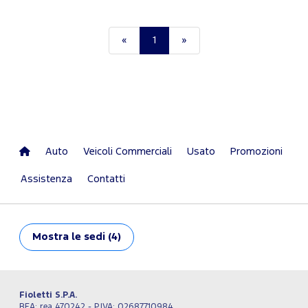
«
1
»
Auto
Veicoli Commerciali
Usato
Promozioni
Assistenza
Contatti
Mostra
le sedi (4)
Fioletti S.P.A.
REA: rea 470242 - P.IVA: 02687710984