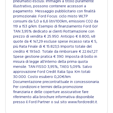
pneumatici esclusi. Immagini a titolo puramente
illustrativo, possono contenere accessori a
pagamento. Messaggio pubblicitario con finalità
promozionale. Ford Focus: ciclo misto WLTP
consumi da 5,0 a 6,6 litri/100km, emissioni CO2 da
119 a 153 g/km. Esempio di finanziamento Ford Go!
TAN 3,95% dedicato ai clienti Rottamazione con
prezzo di vendita € 25.950. Anticipo € 6.800, 48
quote da € 147,29 escluse spese incasso rata € 5,
più Rata Finale di € 15.823,5 Importo totale del
credito € 19.540. Totale da rimborsare € 22.647,27.
Spese gestione pratica € 390. Imposta di bollo in
misura di legge all'interno della prima quota
mensile. TAN FISSO 3,95%, TAEG 5,09%. Salvo
approvazione Ford Credit Italia Spa. Km totali
30.000. Costo esubero 0,20€/km.
Documentazione precontrattuale in concessionaria.
Per condizioni e termini della promozione
finanziaria e delle coperture assicurative fare
riferimento alla brochure informativa disponibile
presso il Ford Partner o sul sito www.fordcredit.it.