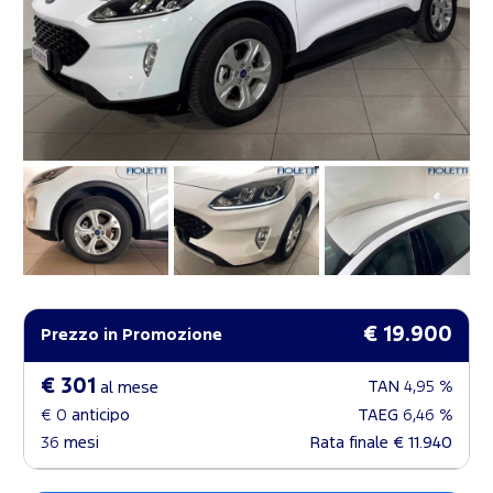
€ 19.900
Prezzo in Promozione
€ 301
TAN
4,95 %
al mese
€ 0
anticipo
TAEG
6,46 %
36
mesi
Rata finale
€ 11.940