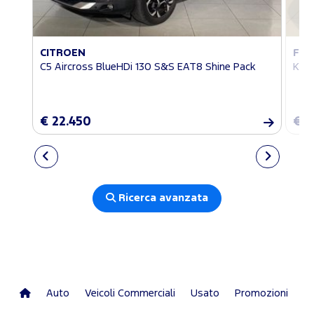
CITROEN
FO
C5 Aircross BlueHDi 130 S&S EAT8 Shine Pack
Kuga
€ 22.450
€ 1
Ricerca avanzata
Auto
Veicoli Commerciali
Usato
Promozioni