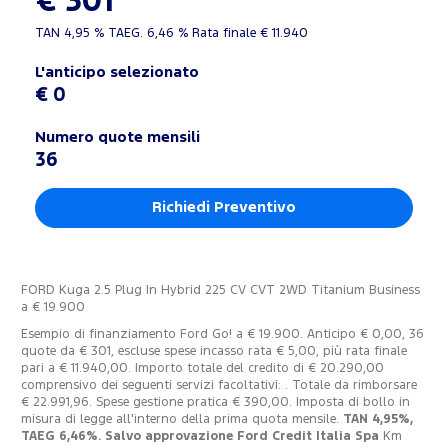
€ 301
TAN
4,95 %
TAEG.
6,46 %
Rata finale €
11.940
L'anticipo selezionato
€ 0
Numero quote mensili
36
Richiedi Preventivo
FORD Kuga 2.5 Plug In Hybrid 225 CV CVT 2WD Titanium Business
a € 19.900
Esempio di finanziamento Ford Go! a € 19.900. Anticipo € 0,00, 36
quote da € 301, escluse spese incasso rata € 5,00, più rata finale
pari a € 11.940,00. Importo totale del credito di € 20.290,00
comprensivo dei seguenti servizi facoltativi: . Totale da rimborsare
€ 22.991,96. Spese gestione pratica € 390,00. Imposta di bollo in
misura di legge all'interno della prima quota mensile.
TAN 4,95%,
TAEG 6,46%. Salvo approvazione Ford Credit Italia Spa
Km