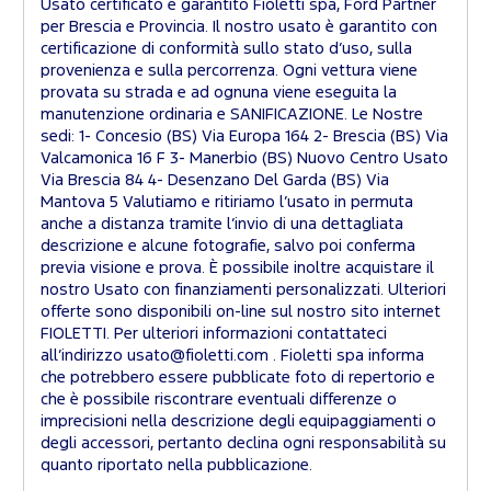
Usato certificato e garantito Fioletti spa, Ford Partner
per Brescia e Provincia. Il nostro usato è garantito con
certificazione di conformità sullo stato d’uso, sulla
provenienza e sulla percorrenza. Ogni vettura viene
provata su strada e ad ognuna viene eseguita la
manutenzione ordinaria e SANIFICAZIONE. Le Nostre
sedi: 1- Concesio (BS) Via Europa 164 2- Brescia (BS) Via
Valcamonica 16 F 3- Manerbio (BS) Nuovo Centro Usato
Via Brescia 84 4- Desenzano Del Garda (BS) Via
Mantova 5 Valutiamo e ritiriamo l’usato in permuta
anche a distanza tramite l’invio di una dettagliata
descrizione e alcune fotografie, salvo poi conferma
previa visione e prova. È possibile inoltre acquistare il
nostro Usato con finanziamenti personalizzati. Ulteriori
offerte sono disponibili on-line sul nostro sito internet
FIOLETTI. Per ulteriori informazioni contattateci
all’indirizzo usato@fioletti.com . Fioletti spa informa
che potrebbero essere pubblicate foto di repertorio e
che è possibile riscontrare eventuali differenze o
imprecisioni nella descrizione degli equipaggiamenti o
degli accessori, pertanto declina ogni responsabilità su
quanto riportato nella pubblicazione.