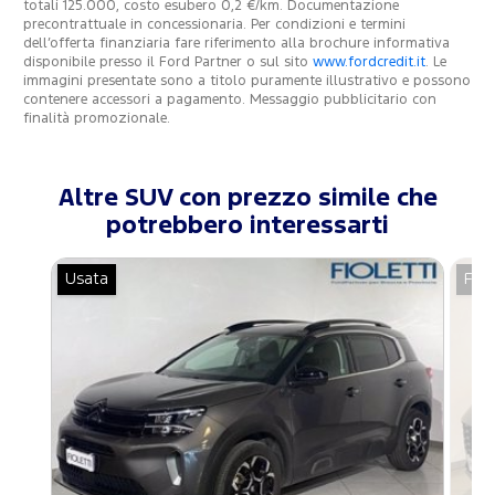
totali 125.000, costo esubero 0,2 €/km. Documentazione
precontrattuale in concessionaria. Per condizioni e termini
dell’offerta finanziaria fare riferimento alla brochure informativa
disponibile presso il Ford Partner o sul sito
www.fordcredit.it
. Le
immagini presentate sono a titolo puramente illustrativo e possono
contenere accessori a pagamento. Messaggio pubblicitario con
finalità promozionale.
Altre SUV con prezzo simile che
potrebbero interessarti
Usata
For