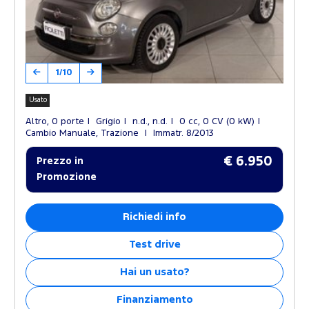
1/10
Usato
Altro, 0 porte
Grigio
n.d., n.d.
0 cc, 0 CV (0 kW)
Cambio Manuale, Trazione
Immatr. 8/2013
€ 6.950
Prezzo in
Promozione
Richiedi info
Test drive
Hai un usato?
Finanziamento