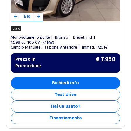
1/10
Usato
Monovolume, 5 porte
Bronzo
Diesel, n.d.
1.598 cc, 105 CV (77 kW)
Cambio Manuale, Trazione Anteriore
Immatr. 1/2014
€ 7.950
Prezzo in
Promozione
Richiedi info
Test drive
Hai un usato?
Finanziamento