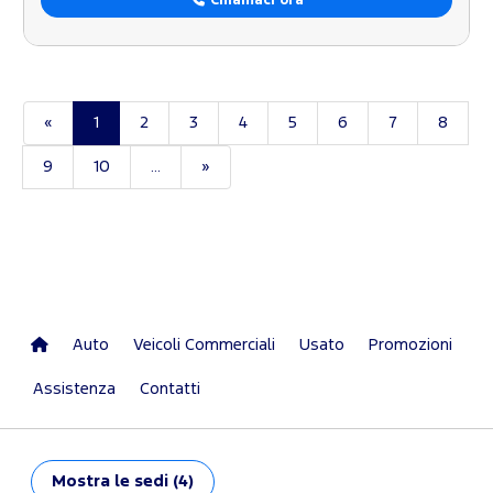
Chiamaci ora
«
1
2
3
4
5
6
7
8
9
10
...
»
Auto
Veicoli Commerciali
Usato
Promozioni
Assistenza
Contatti
Mostra
le sedi (4)