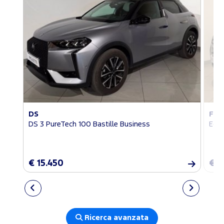
DS
FO
DS 3 PureTech 100 Bastille Business
EcoS
€ 15.450
€ 1
Ricerca avanzata